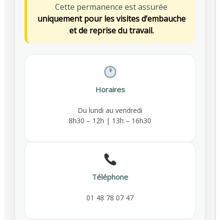
Cette permanence est assurée
Outpatient Surgery
uniquement pour les visites d’embauche
et de reprise du travail.
Gynaecological Clinic
Cardiac Clinic
Laryngological Clinic
Horaires
Ophthalmology Clinic
Du lundi au vendredi
8h30 – 12h | 13h – 16h30
Dental Clinic
Outpatient Rehabilitation
Téléphone
Emergency Case
01 48 78 07 47
If you need a doctor urgently outside of