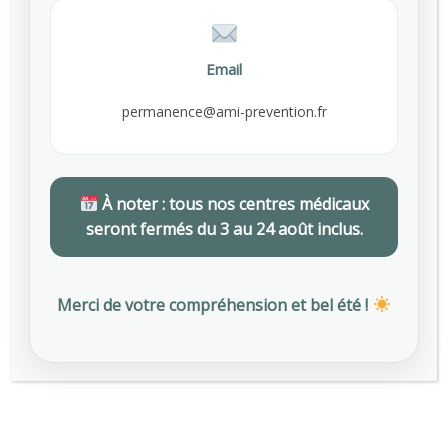
medicenter opening hours, call
emergency appointment number for
emergency service.
Email
READ MORE
permanence@ami-prevention.fr
Doctors Timetable
À noter : tous nos centres médicaux
Here at medicenter we have individual
seront fermés du 3 au 24 août inclus.
doctor's lists. Click read more below to
see services and current timetable for
our doctors.
Merci de votre compréhension et bel été !
READ MORE
Opening Hours
Monday - Thursday
8.00 - 17.00