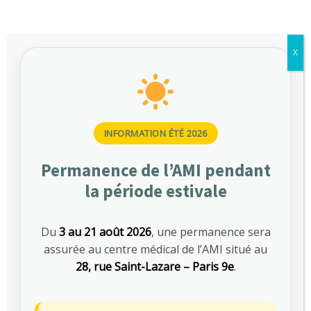
$100 - $150
Bronchoscopy
$150 - $200
Cardiac ablation
X
$135
Sport injuries
$135
Women’s health
INFORMATION ÉTÉ 2026
$175
Orthotics
Permanence de l’AMI pendant
[/vc_nested_tab][vc_nested_tab title= »Doctors
list » tab_id= »primary-health-care-doctors »]
la période estivale
[/vc_nested_tab][vc_nested_tab
title= »Timetable »
tab_id= »http://quanticalabs.com/wp_themes/medicenter/time
Du
3 au 21 août 2026
, une permanence sera
health-care »][/vc_nested_tab][/vc_nested_tabs]
assurée au centre médical de l’AMI situé au
28, rue Saint-Lazare – Paris 9e
.
Pediatric Clinic