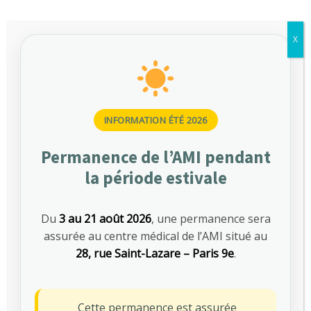
Comment récupérer mon attestation de
suivi à l’issue de ma visite ?
X
Je souhaite obtenir une copie de mon
dossier médical (DMST), comment faire ?
Puis-je déplacer mon rendez-vous médical ?
INFORMATION ÉTÉ 2026
Puis-je venir à ma visite en vélo, trottinette
ou VTM (véhicule terrestre à moteur) ?
Permanence de l’AMI pendant
la période estivale
Puis-je venir accompagné de mes enfants ?
Je ne parle pas français, que faire ?
Du
3 au 21 août 2026
, une permanence sera
assurée au centre médical de l’AMI situé au
28, rue Saint-Lazare – Paris 9e
.
Vous souhaitez en savoir plus
sur les différentes visites
Cette permanence est assurée