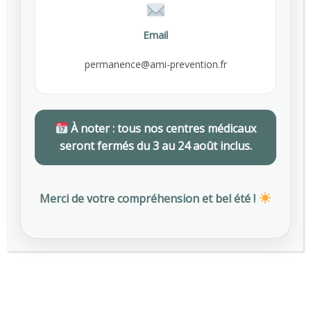
notre siège parisien.
Nous sommes
Email
ici
permanence@ami-prevention.fr
Besoin d’informations pour
rejoindre AMI Prévention ?
À noter : tous nos centres médicaux
01 48 78 55 00
seront fermés du 3 au 24 août inclus.
Nos conseillers sont à
Merci de votre compréhension et bel été !
votre écoute
Envoyez-nous
un email