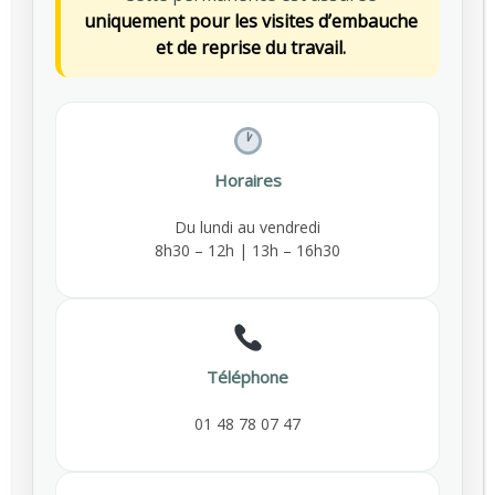
uniquement pour les visites d’embauche
médicales ?
et de reprise du travail.
Découvrez les typologies de visites (embauche,
périodique, reprise, etc.) proposées par l’AMI
et leur objectif pour vous accompagner tout au
long de votre vie professionnelle.
Horaires
En savoir plus sur les visites médicales
Du lundi au vendredi
8h30 – 12h | 13h – 16h30
proposées par l'AMI Prévention
Découvrez
Téléphone
01 48 78 07 47
Proches de vous, nos
équipes vous
accompagnent depuis