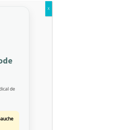
uel renforcé pour les postes à risques
X
-carrière
-exposition ou post-professionnelles
de liaison après un arrêt prolongé
iode
ical de
bauche