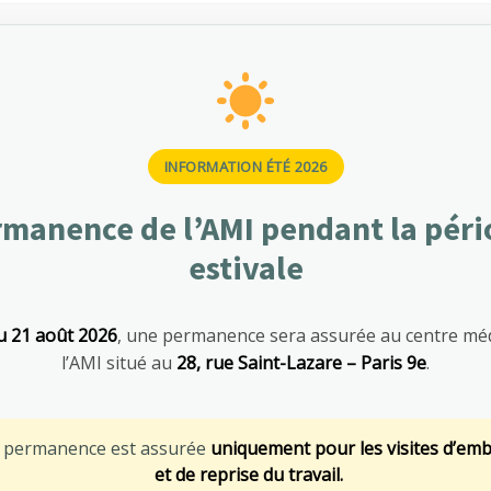
Suivi individ
Visites de mi
Visites post
INFORMATION ÉTÉ 2026
Rendez-vous 
manence de l’AMI pendant la pér
estivale
u 21 août 2026
, une permanence sera assurée au centre méd
l’AMI situé au
28, rue Saint-Lazare – Paris 9e
.
e permanence est assurée
uniquement pour les visites d’em
Administration et
et de reprise du travail.