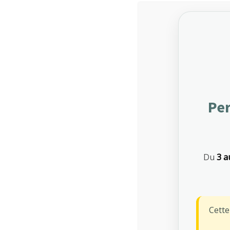
Per
Du
3 a
Grille tarifaire
Cett
La grille tarifaire annuelle est fixée par le Conseil d’
validée par l’Assemblée Générale.