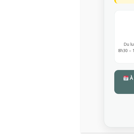
Elle comprend :
La cotisation annuelle par salarié (forfaitaire et nomin
Du lu
Les éventuels frais liés aux services complémentaires
8h30 – 
Une indemnité forfaitaire en cas de rendez-vous non
justificatif
À
Consulter la grille tarifaire en vigueur
Grille tarifaire de l'offre complémentaire