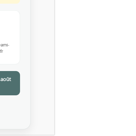
ami-
fr
 août