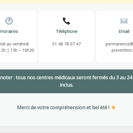
Horaires
Téléphone
Email
ative)
ndi au vendredi
01 48 78 07 47
permanence@
 sur devis
12h | 13h – 16h30
prevention.
 honoré sans
 noter : tous nos centres médicaux seront fermés du 3 au 24
inclus.
Merci de votre compréhension et bel été !