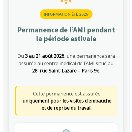
équipe d’experts engagés
Ergonomes, techniciens en prévention,
INFORMATION ÉTÉ 2026
psychologues, assistants médicaux et équipe
administrative… nos spécialistes interviennent
Permanence de l’AMI pendant
pour conseiller, prévenir et construire des
solutions adaptées à vos réalités de terrain.
la période estivale
Notre équipe pluridisciplinaire est mobilisée
Du
3 au 21 août 2026
, une permanence sera
chaque jour pour vous accompagner dans la
assurée au centre médical de l’AMI situé au
prévention des risques, le suivi médical des
28, rue Saint-Lazare – Paris 9e
.
salariés et le maintien en emploi.
Ensemble, nous allions expertise, proximité et
Cette permanence est assurée
écoute pour répondre concrètement à vos
uniquement pour les visites d’embauche
enjeux de santé au travail.
et de reprise du travail.