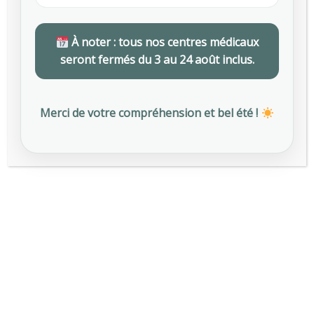
L’AMI Prévention n’a pas recours à des médecins
praticiens correspondants (MPC).
À noter : tous nos centres médicaux
seront fermés du 3 au 24 août inclus.
Merci de votre compréhension et bel été !
Nos services pour répondre à
vos obligations et protéger vos
salariés
Un accompagnement complet pour simplifier
vos démarches et sécuriser votre entreprise