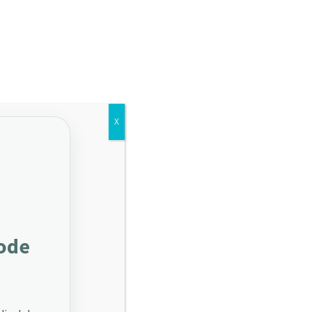
arié
Adhérents
Contact
Actualités
X
iode