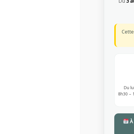
Du
3 a
Proches de vous, nos équipes vous
Cett
accompagnent depuis notre siège
parisien.
Nous sommes ici
A propos de l’AMI
Liens utile
Du lu
8h30 – 
Depuis 1953, AMI Prévention agit aux côtés
Espace Ad
des entreprises pour prévenir les risques
professionnels, assurer le suivi médical des
À
salariés et favoriser le maintien dans
l’emploi.