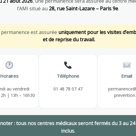
u 21 août 2026
, une permanence sera assurée au centre méd
l’AMI situé au
28, rue Saint-Lazare – Paris 9e
.
Besoin d’informations pour rejoindre AMI
e permanence est assurée
uniquement pour les visites d’em
Prévention ?
et de reprise du travail.
01 48 78 55 00
Horaires
Téléphone
Email
s
Dernières actualités
ndi au vendredi
01 48 78 07 47
permanence@
12h | 13h – 16h30
prevention.
hérent
Espace Salarié
AVRIL 29, 2026
 noter : tous nos centres médicaux seront fermés du 3 au 24
inclus.
AVRIL 28, 2026