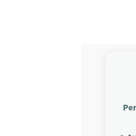
Nos centres 
2 rue de Châteaudun - 75009 Paris (Siège)
L’AMI
Gallery 4 Columns Pagination
H
Per