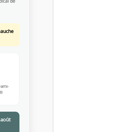
ical de
Nos conseillers sont à votre écoute
bauche
Envoyez-nous un
email
ami-
fr
Employeurs : des subventions pour financer vos actions de prévention des risques professionnels
NOS DOCUMENTS RELATIFS À LA
TRANSPARENCE SUR NOS CONDITIONS
ASSOCIATIVES
 août
Journée mondiale de la sécurité et de la santé au travail : focus sur la prévention des risques professionnels
Statuts de l’AMI
Règlement intérieur