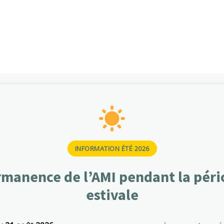
médicaux
01 48 78 55 00
Adhérez
Nos missions
Vous êtes employeur
Vous êtes sal
INFORMATION ÉTÉ 2026
OME
GALLERY 4 COLUMNS PAGINATION
manence de l’AMI pendant la pér
estivale