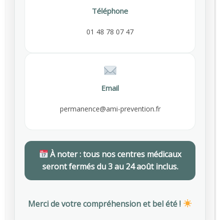
75009 Paris
Téléphone
01 48 78 55 00
01 48 78 07 47
contact@ami-prevention.fr
Liens utiles
Email
permanence@ami-prevention.fr
Espace Adhérent
Espace Salarié
Dernières actualités
À noter : tous nos centres médicaux
seront fermés du 3 au 24 août inclus.
Employeurs : des subventions pour financer vos actions de prévention des risques professionnels
AVRIL 29, 2026
Merci de votre compréhension et bel été !
Journée mondiale de la sécurité et de la santé au travail : focus sur la prévention des risques professionnels