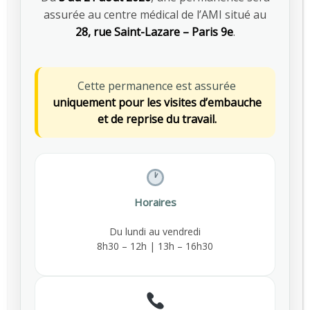
01 48 78 55 00
assurée au centre médical de l’AMI situé au
28, rue Saint-Lazare – Paris 9e
.
Nos conseillers sont à
votre écoute
Cette permanence est assurée
Envoyez-nous
uniquement pour les visites d’embauche
un email
et de reprise du travail.
A propos de l’AMI
Horaires
Depuis 1953, AMI Prévention agit aux côtés des
Du lundi au vendredi
entreprises pour prévenir les risques
8h30 – 12h | 13h – 16h30
professionnels, assurer le suivi médical des
salariés et favoriser le maintien dans l’emploi.
2 rue de Châteaudun