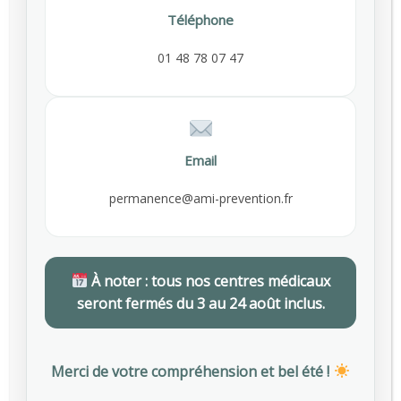
75009 Paris
Téléphone
01 48 78 55 00
01 48 78 07 47
contact@ami-prevention.fr
Liens utiles
Email
permanence@ami-prevention.fr
Espace Adhérent
Espace Salarié
Dernières actualités
À noter : tous nos centres médicaux
seront fermés du 3 au 24 août inclus.
Employeurs : des subventions pour financer vos actions de prévention des risques professionnels
AVRIL 29, 2026
Merci de votre compréhension et bel été !
Journée mondiale de la sécurité et de la santé au travail : focus sur la prévention des risques professionnels