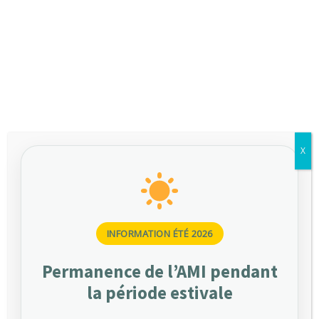
HOME
GALLERY WITHOUT DETAILS NO HOVER ICONS
X
Proches de vous, nos
équipes vous
accompagnent depuis
notre siège parisien.
INFORMATION ÉTÉ 2026
Nous sommes
Permanence de l’AMI pendant
ici
la période estivale