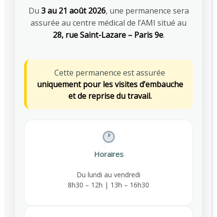
Besoin d’informations pour
Du
3 au 21 août 2026
, une permanence sera
rejoindre AMI Prévention ?
assurée au centre médical de l’AMI situé au
01 48 78 55 00
28, rue Saint-Lazare – Paris 9e
.
Nos conseillers sont à
Cette permanence est assurée
votre écoute
uniquement pour les visites d’embauche
Envoyez-nous
et de reprise du travail.
un email
Horaires
A propos de l’AMI
Du lundi au vendredi
Depuis 1953, AMI Prévention agit aux côtés des
8h30 – 12h | 13h – 16h30
entreprises pour prévenir les risques
professionnels, assurer le suivi médical des
salariés et favoriser le maintien dans l’emploi.