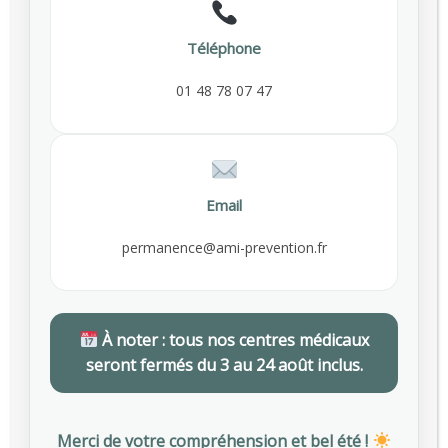
Téléphone
2 rue de Châteaudun
75009 Paris
01 48 78 07 47
01 48 78 55 00
contact@ami-prevention.fr
Email
Liens utiles
permanence@ami-prevention.fr
Espace Adhérent
Espace Salarié
À noter : tous nos centres médicaux
Dernières actualités
seront fermés du 3 au 24 août inclus.
Employeurs : des subventions pour financer vos actions de prévention des risques professionnels
Merci de votre compréhension et bel été !
AVRIL 29, 2026