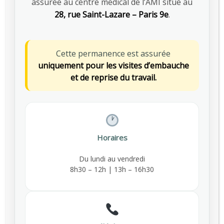
assurée au centre médical de l’AMI situé au
more depending on your situation
28, rue Saint-Lazare – Paris 9e
.
GET FREE CONSULTATION
Cette permanence est assurée
uniquement pour les visites d’embauche
et de reprise du travail.
Latest News
View older
Horaires
Departments
Du lundi au vendredi
8h30 – 12h | 13h – 16h30
Make An Appointment
2702 Memory Lane