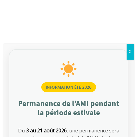
Donec ipsum diam, pretium mollis
dapibus risus. Nullam dolor nibh
pulvinar at interdum eget.
Read more
Springtime allergies
X
Donec ipsum diam, pretium mollis
dapibus risus. Nullam dolor nibh
pulvinar at interdum eget.
Read more
INFORMATION ÉTÉ 2026
Permanence de l’AMI pendant
Get Free Initial
la période estivale
Consultation, Call +25 (510)
210-5225
Du
3 au 21 août 2026
, une permanence sera
Fees are an estimate only and may be