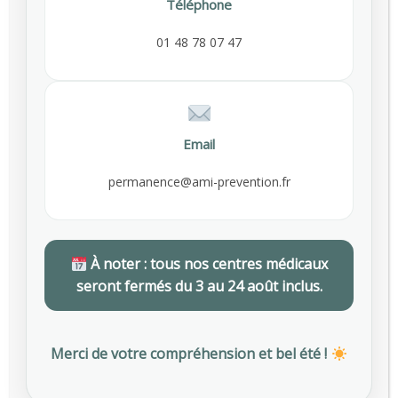
Téléphone
Chicago, IL 60605
01 48 78 07 47
(510) 210-5225
(510) 210-5226
Online Booking:
booking@medicenter.com
Email
Facebook:
permanence@ami-prevention.fr
facebook.com/medicenter
Twitter:
twitter.com/medicenter
À noter : tous nos centres médicaux
seront fermés du 3 au 24 août inclus.
Merci de votre compréhension et bel été !
Being in control of your life and having
realistic expectations about your day-to-day