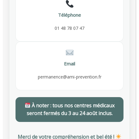
Téléphone
2 rue de Châteaudun
75009 Paris
01 48 78 07 47
01 48 78 55 00
contact@ami-prevention.fr
Email
Liens utiles
permanence@ami-prevention.fr
Espace Adhérent
Espace Salarié
À noter : tous nos centres médicaux
Dernières actualités
seront fermés du 3 au 24 août inclus.
Employeurs : des subventions pour financer vos actions de prévention des risques professionnels
Merci de votre compréhension et bel été !
AVRIL 29, 2026