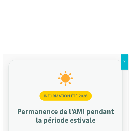
HOME
OUR DOCTORS 3 COLUMNS AJAX PAGINATION
X
Proches de vous, nos
équipes vous
accompagnent depuis
notre siège parisien.
INFORMATION ÉTÉ 2026
Nous sommes
Permanence de l’AMI pendant
ici
la période estivale