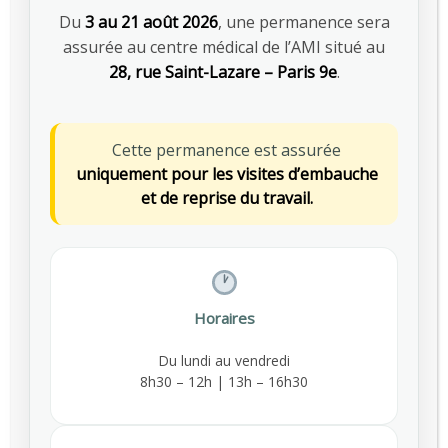
Besoin d’informations pour
Du
3 au 21 août 2026
, une permanence sera
rejoindre AMI Prévention ?
assurée au centre médical de l’AMI situé au
01 48 78 55 00
28, rue Saint-Lazare – Paris 9e
.
Nos conseillers sont à
Cette permanence est assurée
votre écoute
uniquement pour les visites d’embauche
Envoyez-nous
et de reprise du travail.
un email
Horaires
A propos de l’AMI
Du lundi au vendredi
Depuis 1953, AMI Prévention agit aux côtés des
8h30 – 12h | 13h – 16h30
entreprises pour prévenir les risques
professionnels, assurer le suivi médical des
salariés et favoriser le maintien dans l’emploi.