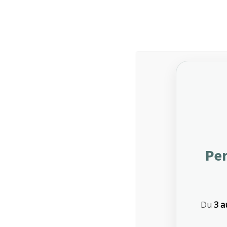
Medical Assistance
Investigations
$250
Colonoscopy
Per
$235
Gastroscopy
$135
Allergy testing
Du
3 a
$575
CT Scan