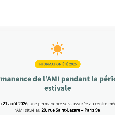
24h Assistance
LEARN MORE
LEARN MORE
Treatments
INFORMATION ÉTÉ 2026
$100 - $150
Bronchoscopy
manence de l’AMI pendant la pér
estivale
$150 - $200
Cardiac ablation
C
$135
Sport injuries
S
u 21 août 2026
, une permanence sera assurée au centre méd
l’AMI situé au
28, rue Saint-Lazare – Paris 9e
.
$135
Women’s health