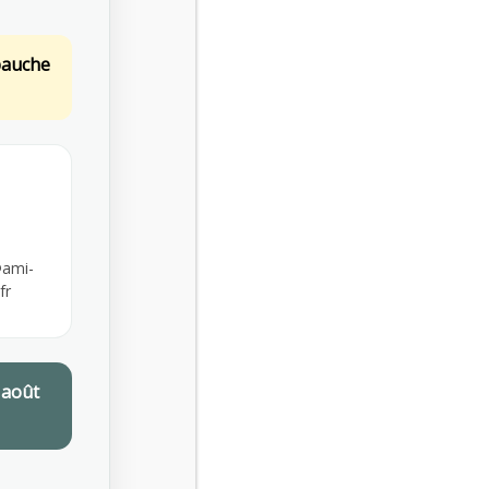
ALL SERVICES
bauche
GET FREE CONSULTATION
ami-
fr
 août
Microwave cooking