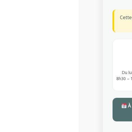
ALL SERVICES
Cett
Get Free Initial Consultatio
Fees are an estimate only and may be more de
Du lu
8h30 – 
Additional Benefits
À
New diabetes drug