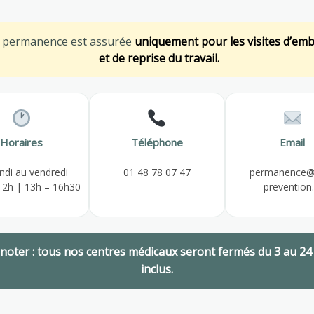
ALL SERVICES
e permanence est assurée
uniquement pour les visites d’em
et de reprise du travail.
n, Call +25 (510) 210-5225
Horaires
Téléphone
Email
pending on your situation
ndi au vendredi
01 48 78 07 47
permanence@
12h | 13h – 16h30
prevention.
 noter : tous nos centres médicaux seront fermés du 3 au 24
inclus.
Diabetes and heart