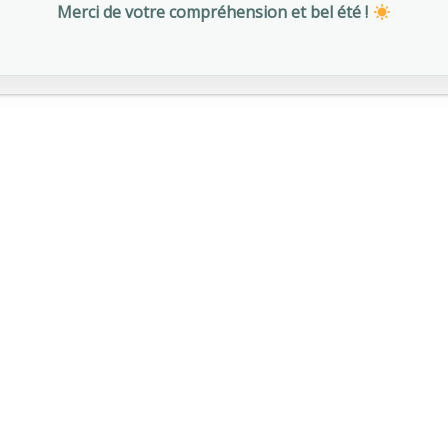
Merci de votre compréhension et bel été !
Donec ipsum diam, pretium mollis dapibus
risus. Nullam dolor nibh pulvinar at interdum
eget.
Read more
Flu season continues
Donec ipsum diam, pretium mollis dapibus
risus. Nullam dolor nibh pulvinar at interdum
eget.
Read more
Besoin d’informations pour rejoindre AMI