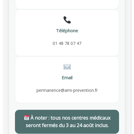
Téléphone
Sédentarité au travail : des effets
souvent invisibles mais réels
01 48 78 07 47
Une immobilité prolongée aux conséquences
multiples Rester assis plusieurs heures par jour
ralentit le métabolisme, diminue la dépense
énergétique et favorise l’accumulation des
Email
En savoir plus
graisses. Même…
permanence@ami-prevention.fr
GUILLAUME
PRÉVENTION DES RISQUES
,
SANTÉ AU TRAVAIL
À noter : tous nos centres médicaux
View older
seront fermés du 3 au 24 août inclus.