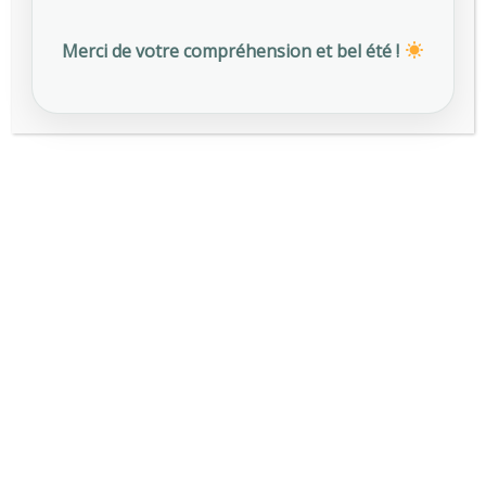
Departments
Merci de votre compréhension et bel été !
Make An Appointment
2702 Memory Lane
Chicago, IL 60605
(510) 210-5225
(510) 210-5226
Online Booking:
booking@medicenter.com
Facebook:
facebook.com/medicenter