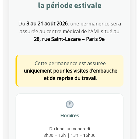
préserver sa santé
la période estivale
La sédentarité au travail : un risque souvent
sous-estimé La sédentarité au travail concerne
Du
3 au 21 août 2026
, une permanence sera
aujourd’hui de nombreux salariés, qu’ils exercent
assurée au centre médical de l’AMI situé au
en bureau, en télétravail ou sur des postes…
28, rue Saint-Lazare – Paris 9e
.
En savoir plus
GUILLAUME
PRÉVENTION DES RISQUES
,
Cette permanence est assurée
SANTÉ AU TRAVAIL
uniquement pour les visites d’embauche
et de reprise du travail.
MARS 13, 2026
0
Horaires
Du lundi au vendredi
8h30 – 12h | 13h – 16h30