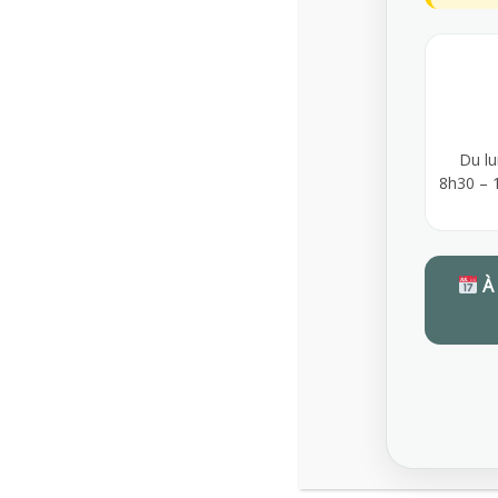
GUILLAUME
CONSEILS AUX EMPLOYEURS
Du lu
MARS 26, 2026
8h30 – 
0
À