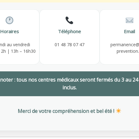
,
PRÉVENTION DES RISQUES
,
SANTÉ AU TRAVAIL
Horaires
Téléphone
Email
ndi au vendredi
01 48 78 07 47
permanence@
12h | 13h – 16h30
prevention.
 noter : tous nos centres médicaux seront fermés du 3 au 24
inclus.
Merci de votre compréhension et bel été !