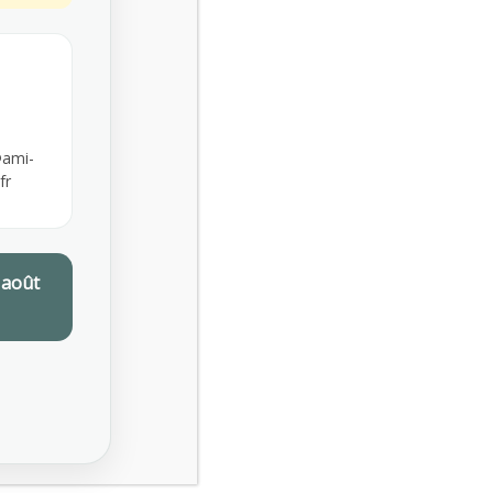
PRÉVENTION FUMER
PRÉVENTION RISQUES PSYCHOSOCIAUX
ami-
PRÉVENTION SANTÉ AU TRAVAIL
fr
PRÉVENTION SUICIDE AU TRAVAIL
RISQUES CHALEUR
RISQUES PSYCHOSOCIAUX
RPS TRAVAIL
 août
SANTÉ AU TRAVAIL
SANTÉ MENTALE AU TRAVAIL
SPSTI PRÉVENTION
SPSTI SPEC 2217
SUBVENTIONS PRÉVENTION
SUICIDE AU TRAVAIL