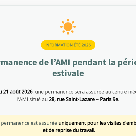
INFORMATION ÉTÉ 2026
manence de l’AMI pendant la pér
estivale
u 21 août 2026
, une permanence sera assurée au centre méd
urité et de la santé au travail : focus sur
l’AMI situé au
28, rue Saint-Lazare – Paris 9e
.
 professionnels
ée mondiale de la sécurité et de la santé au travail. Cette
e permanence est assurée
uniquement pour les visites d’em
ale, a pour objectif de sensibiliser les entreprises et les salariés
et de reprise du travail.
ir plus