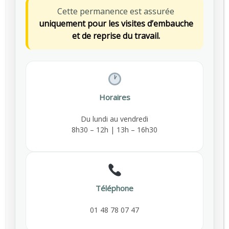
Pellentesque est faucibus
Cette permanence est assurée
tincidunt risus.
uniquement pour les visites d’embauche
et de reprise du travail.
Read more
Stomach disorders
Donec ipsum diam, pretium
Horaires
mollis dapibus risus. Nullam
dolor nibh pulvinar at
Du lundi au vendredi
8h30 – 12h | 13h – 16h30
interdum eget, suscipit id felis.
Pellentesque est faucibus
tincidunt risus.
Read more
Téléphone
Our Clinic
01 48 78 07 47