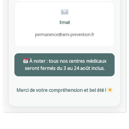
Lorem ipsum dolor sit amet
Lor
Primary Health Care Clinic
Pr
Email
permanence@ami-prevention.fr
Get Free Initial
Consultation, Call +25 (510)
210-5225
À noter : tous nos centres médicaux
seront fermés du 3 au 24 août inclus.
Fees are an estimate only and may be
more depending on your situation
Merci de votre compréhension et bel été !
GET FREE CONSULTATION