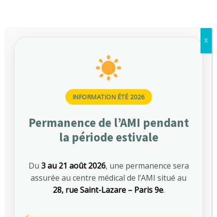
Read more
Emergency visits
X
Donec ipsum diam, pretium
mollis dapibus risus. Nullam
dolor nibh pulvinar at
interdum eget, suscipit id felis.
INFORMATION ÉTÉ 2026
Pellentesque est faucibus
tincidunt risus.
Permanence de l’AMI pendant
Read more
la période estivale
Heart disorders
Du
3 au 21 août 2026
, une permanence sera
assurée au centre médical de l’AMI situé au
Donec ipsum diam, pretium
28, rue Saint-Lazare – Paris 9e
.
mollis dapibus risus. Nullam
dolor nibh pulvinar at
interdum eget, suscipit id felis.