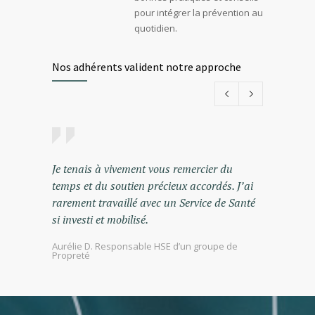
pour intégrer la prévention au
quotidien.
Nos adhérents valident notre approche
Le DUERP n’est plus un simple document,
Nous av
c’est devenu un levier concret de dialogue et
approche
d’action. Grâce à l’accompagnement de
trouver 
l’AMI Paris, on a gagné en clarté, en
conditio
réactivité… et en sérénité.
Aurélie B
papier
Charlotte, Responsable RH d’un grand groupe de
BTP