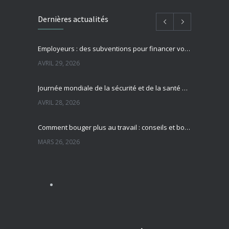
Dernières actualités
Employeurs : des subventions pour financer vos actions de prévention des risques professionnels
AVRIL 29, 2026
Journée mondiale de la sécurité et de la santé au travail : focus sur la prévention des risques professionnels
AVRIL 28, 2026
Comment bouger plus au travail : conseils et bonnes pratiques pour préserver sa santé
MARS 26, 2026
Sédentarité au travail : des effets souvent invisibles mais réels
MARS 13, 2026
Nutrition et travail : un équilibre essentiel pour la santé des salariés