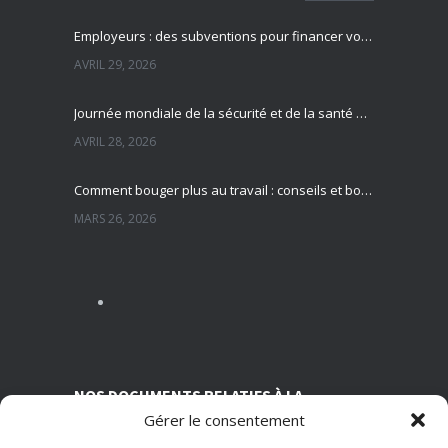
Employeurs : des subventions pour financer vos actions de prévention des risques professionnels
AVRIL 29, 2026
Journée mondiale de la sécurité et de la santé au travail : focus sur la prévention des risques professionnels
AVRIL 28, 2026
Comment bouger plus au travail : conseils et bonnes pratiques pour préserver sa santé
MARS 26, 2026
Sédentarité au travail : des effets souvent invisibles mais réels
MARS 13, 2026
Nutrition et travail : un équilibre essentiel pour la santé des salariés
MARS 5, 2026
NOS DOCUMENTS RELATIFS À LA
Gérer le consentement
TRANSPARENCE SUR NOS CONDITIONS
ASSOCIATIVES