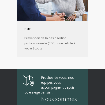
PDP
Prévention de la désinsertion
professionnelle (PDP) : une cellule à
votre écoute
Proches de vous, nos
équipes vous
accompagnent depuis
notre siège parisien.
Nous sommes