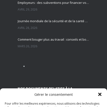
Employeurs : des subventions pour financer vos actions de prévention des risques professionnels
AVRIL 29, 2026
Journée mondiale de la sécurité et de la santé au travail : focus sur la prévention des risques professionnels
AVRIL 28, 2026
Comment bouger plus au travail : conseils et bonnes pratiques pour préserver sa santé
MARS 26, 2026
Sédentarité au travail : des effets souvent invisibles mais réels
MARS 13, 2026
Nutrition et travail : un équilibre essentiel pour la santé des salariés
MARS 5, 2026
NOS DOCUMENTS RELATIFS À LA
Gérer le consentement
TRANSPARENCE SUR NOS CONDITIONS
ASSOCIATIVES
Pour offrir les meilleures expériences, nous utilisons des technologies