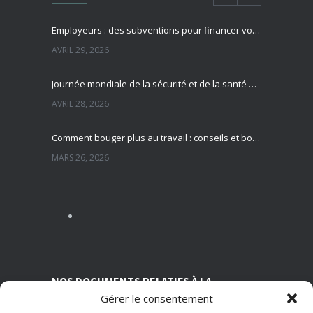
Employeurs : des subventions pour financer vos actions de prévention des risques professionnels
AVRIL 29, 2026
Journée mondiale de la sécurité et de la santé au travail : focus sur la prévention des risques professionnels
AVRIL 28, 2026
Comment bouger plus au travail : conseils et bonnes pratiques pour préserver sa santé
MARS 26, 2026
Sédentarité au travail : des effets souvent invisibles mais réels
MARS 13, 2026
Nutrition et travail : un équilibre essentiel pour la santé des salariés
MARS 5, 2026
NOS DOCUMENTS RELATIFS À LA
Gérer le consentement
TRANSPARENCE SUR NOS CONDITIONS