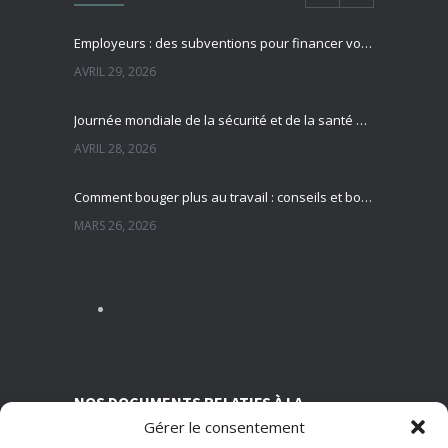
Employeurs : des subventions pour financer vos actions de prévention des risques professionnels
AVRIL 29, 2026
Journée mondiale de la sécurité et de la santé au travail : focus sur la prévention des risques professionnels
AVRIL 28, 2026
Comment bouger plus au travail : conseils et bonnes pratiques pour préserver sa santé
MARS 26, 2026
Sédentarité au travail : des effets souvent invisibles mais réels
MARS 13, 2026
Nutrition et travail : un équilibre essentiel pour la santé des salariés
MARS 5, 2026
NOS DOCUMENTS RELATIFS À LA
Gérer le consentement
TRANSPARENCE SUR NOS CONDITIONS