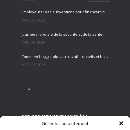
Employeurs : des subventions pour financer vos actions de prévention des risques professionnels
AVRIL 29, 2026
Journée mondiale de la sécurité et de la santé au travail : focus sur la prévention des risques professionnels
AVRIL 28, 2026
Comment bouger plus au travail : conseils et bonnes pratiques pour préserver sa santé
MARS 26, 2026
Sédentarité au travail : des effets souvent invisibles mais réels
MARS 13, 2026
Nutrition et travail : un équilibre essentiel pour la santé des salariés
MARS 5, 2026
NOS DOCUMENTS RELATIFS À LA
Gérer le consentement
TRANSPARENCE SUR NOS CONDITIONS