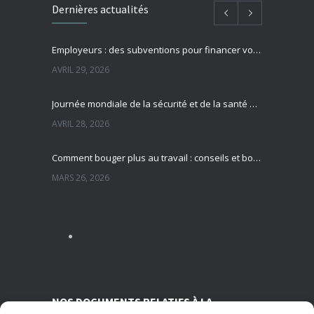
Dernières actualités
Employeurs : des subventions pour financer vos actions de prévention des risques professionnels
AVRIL 29, 2026
Journée mondiale de la sécurité et de la santé au travail : focus sur la prévention des risques professionnels
AVRIL 28, 2026
Comment bouger plus au travail : conseils et bonnes pratiques pour préserver sa santé
MARS 26, 2026
Sédentarité au travail : des effets souvent invisibles mais réels
MARS 13, 2026
Nutrition et travail : un équilibre essentiel pour la santé des salariés
MARS 5, 2026
NOS DOCUMENTS RELATIFS À LA