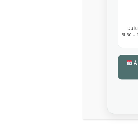
Du lu
8h30 – 
À