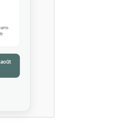
Online Booking:
booking@medicenter.com
ami-
fr
Facebook:
facebook.com/medicenter
Twitter:
 août
twitter.com/medicenter
Being in control of your life and having realistic
expectations about your day-to-day challenges are
the keys to stress management.