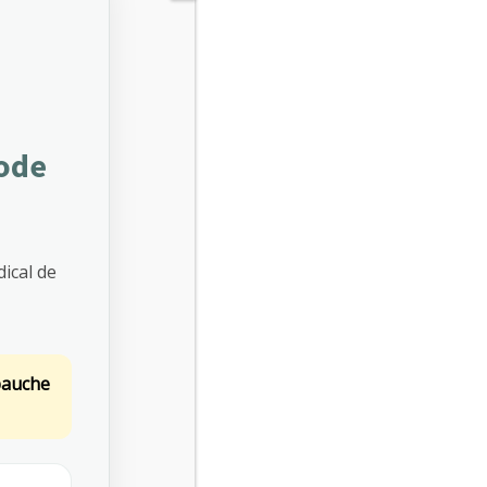
Read more
Donec ipsum diam, pretium mollis
dapibus risus. Nullam dolor nibh pulvinar
iode
at interdum eget.
Read more
ical de
Make An Appointment
2702 Memory Lane
bauche
Chicago, IL 60605
(510) 210-5225
(510) 210-5226