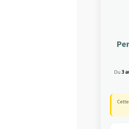
Per
Du
3 a
Cett