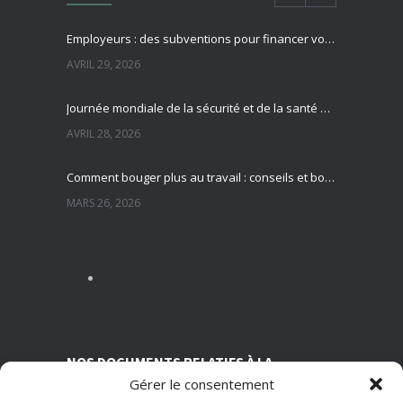
Employeurs : des subventions pour financer vos actions de prévention des risques professionnels
AVRIL 29, 2026
Journée mondiale de la sécurité et de la santé au travail : focus sur la prévention des risques professionnels
AVRIL 28, 2026
Comment bouger plus au travail : conseils et bonnes pratiques pour préserver sa santé
MARS 26, 2026
Sédentarité au travail : des effets souvent invisibles mais réels
MARS 13, 2026
Nutrition et travail : un équilibre essentiel pour la santé des salariés
MARS 5, 2026
NOS DOCUMENTS RELATIFS À LA
Gérer le consentement
TRANSPARENCE SUR NOS CONDITIONS