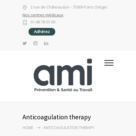
2 rue de Châteaudun - 75009 Paris (Siège)
Nos centres médicaux
01 48 78 55 00
Adhérez
Anticoagulation therapy
HOME
ANTICOAGULATION THERAPY