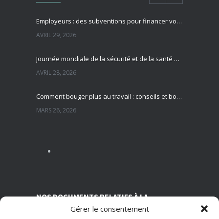
Employeurs : des subventions pour financer vos actions de prévention des risques professionnels
AVRIL 29, 2026
Journée mondiale de la sécurité et de la santé au travail : focus sur la prévention des risques professionnels
AVRIL 28, 2026
Comment bouger plus au travail : conseils et bonnes pratiques pour préserver sa santé
MARS 26, 2026
Sédentarité au travail : des effets souvent invisibles mais réels
MARS 13, 2026
Nutrition et travail : un équilibre essentiel pour la santé des salariés
MARS 5, 2026
NOS DOCUMENTS RELATIFS À LA
Gérer le consentement
TRANSPARENCE SUR NOS CONDITIONS