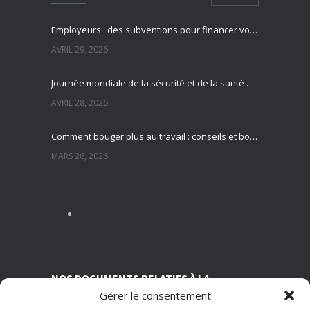
Employeurs : des subventions pour financer vos actions de prévention des risques professionnels
AVRIL 29, 2026
Journée mondiale de la sécurité et de la santé au travail : focus sur la prévention des risques professionnels
AVRIL 28, 2026
Comment bouger plus au travail : conseils et bonnes pratiques pour préserver sa santé
MARS 26, 2026
Sédentarité au travail : des effets souvent invisibles mais réels
MARS 13, 2026
Nutrition et travail : un équilibre essentiel pour la santé des salariés
MARS 5, 2026
NOS DOCUMENTS RELATIFS À LA
Gérer le consentement
TRANSPARENCE SUR NOS CONDITIONS