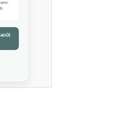
ami-
NOVEMBRE 2025
fr
SEPTEMBRE 2025
 août
JUILLET 2025
Etiquettes
AFNOR SPEC 2217
ALIMENTATION AU TRAVAIL
AMI DRY JANUARY
AMI PRÉVENTION
CERTIFICATION SPEC 2217
CHALEUR AU TRAVAIL
OCTOBRE ROSE
PRÉVENTION CHALEUR TRAVAIL