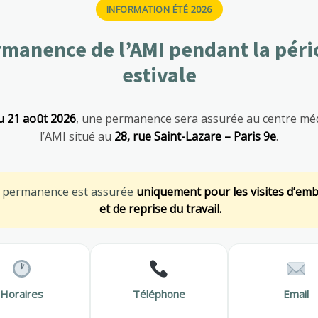
s effets souvent invisibles mais réels
M
INFORMATION ÉTÉ 2026
es multiples Rester assis plusieurs heures par jour ralentit le
manence de l’AMI pendant la pér
tique et favorise l’accumulation des graisses. Même chez des
estivale
 en dehors…
En savoir plus
S
SANTÉ AU TRAVAIL
u 21 août 2026
, une permanence sera assurée au centre méd
l’AMI situé au
28, rue Saint-Lazare – Paris 9e
.
M
e permanence est assurée
uniquement pour les visites d’em
et de reprise du travail.
Horaires
Téléphone
Email