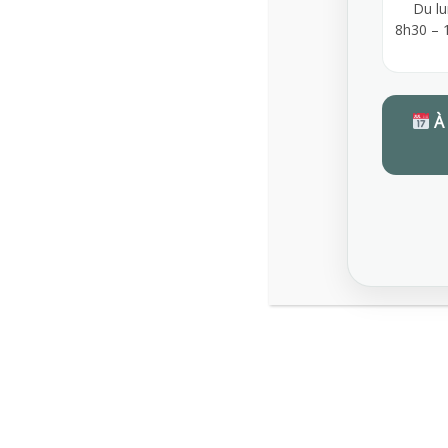
Du lu
8h30 – 
À