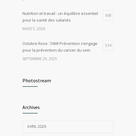
Nutrition et travail : un équilibre essentiel
668
pour la santé des salariés
MARS 5, 2026
Octobre Rose : l’AMI Prévention s’engage
534
pour la prévention du cancer du sein
SEPTEMBRE 29, 2025
Comment bouger plus au travail : conseils
528
et bonnes pratiques pour préserver sa
Photostream
santé
MARS 26, 2026
Archives
Santé au travail en novembre : Un mois
423
pour dire stop au tabac
NOVEMBRE 4, 2025
AVRIL 2026