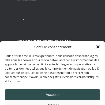
Sédentarité au travail : des effets souvent invisibles mais réels
MARS 13, 2026
Nutrition et travail : un équilibre essentiel pour la santé des salariés
MARS 5, 2026
NOS DOCUMENTS RELATIFS À LA
Gérer le consentement
TRANSPARENCE SUR NOS CONDITIONS
ASSOCIATIVES
Pour offrir les meilleures expériences, nous utilisons des technologies
telles que les cookies pour stocker et/ou accéder aux informations des
Statuts de l’AMI
appareils. Le fait de consentir à ces technologies nous permettra de
Règlement intérieur
traiter des données telles que le comportement de navigation ou les ID
Grille tarifaire
uniques sur ce site. Le fait de ne pas consentir ou de retirer son
Rapport d'activité 2025
consentement peut avoir un effet négatif sur certaines caractéristiques
Politique de Confidentialité
et fonctions.
Mentions Légales
Accepter
© 2025
AMI Paris
. Tous droits réservés.