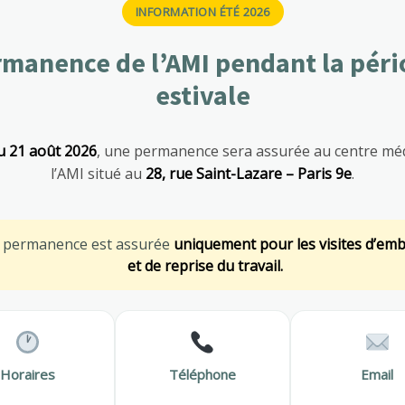
bre : Un mois pour dire stop au tabac
M
INFORMATION ÉTÉ 2026
seils de l’AMI Prévention pour arrêter de fumer Pour cette
manence de l’AMI pendant la pér
cie à la campagne Nationale et encourage chaque salarié à
estivale
nt sur sa…
En savoir plus
S
SANTÉ AU TRAVAIL
u 21 août 2026
, une permanence sera assurée au centre méd
l’AMI situé au
28, rue Saint-Lazare – Paris 9e
.
M
e permanence est assurée
uniquement pour les visites d’em
et de reprise du travail.
Horaires
Téléphone
Email