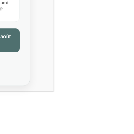
ami-
NOVEMBRE 2025
fr
SEPTEMBRE 2025
 août
JUILLET 2025
Etiquettes
AFNOR SPEC 2217
ALIMENTATION AU TRAVAIL
AMI DRY JANUARY
AMI PRÉVENTION
CERTIFICATION SPEC 2217
CHALEUR AU TRAVAIL
OCTOBRE ROSE
PRÉVENTION CHALEUR TRAVAIL