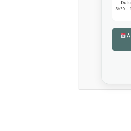
Du lu
8h30 – 
À