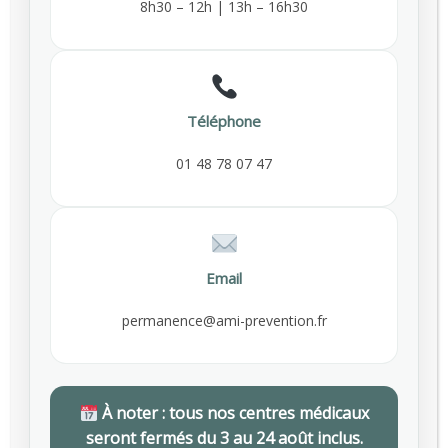
8h30 – 12h | 13h – 16h30
SEPTEMBRE 29, 2025
Comment bouger plus au travail : conseils
520
et bonnes pratiques pour préserver sa
Archives
santé
Téléphone
MARS 26, 2026
AVRIL 2026
01 48 78 07 47
Santé au travail en novembre : Un mois
420
MARS 2026
pour dire stop au tabac
NOVEMBRE 4, 2025
FÉVRIER 2026
Email
JANVIER 2026
permanence@ami-prevention.fr
NOVEMBRE 2025
SEPTEMBRE 2025
À noter : tous nos centres médicaux
seront fermés du 3 au 24 août inclus.