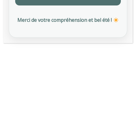
JUILLET 2025
Merci de votre compréhension et bel été !
Etiquettes
AFNOR SPEC 2217
ALIMENTATION AU TRAVAIL
AMI DRY JANUARY
AMI PRÉVENTION
CERTIFICATION SPEC 2217
CHALEUR AU TRAVAIL
OCTOBRE ROSE
PRÉVENTION CHALEUR TRAVAIL