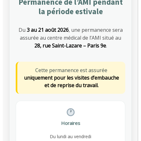
Permanence de l’AMI pendant
la période estivale
SANTÉ AU TRAVAIL
Du
3 au 21 août 2026
, une permanence sera
assurée au centre médical de l’AMI situé au
Articles les plus vus
28, rue Saint-Lazare – Paris 9e
.
Canicule au travail : ce que change le
670
décret du 1er juillet 2025 pour les
Cette permanence est assurée
employeurs
uniquement pour les visites d’embauche
JUILLET 15, 2025
et de reprise du travail.
Nutrition et travail : un équilibre essentiel
650
pour la santé des salariés
MARS 5, 2026
Horaires
Octobre Rose : l’AMI Prévention s’engage
527
Du lundi au vendredi
pour la prévention du cancer du sein