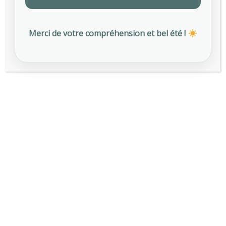
JUILLET 2025
Merci de votre compréhension et bel été !
Etiquettes
AFNOR SPEC 2217
ALIMENTATION AU TRAVAIL
AMI DRY JANUARY
AMI PRÉVENTION
CERTIFICATION SPEC 2217
CHALEUR AU TRAVAIL
OCTOBRE ROSE
PRÉVENTION CHALEUR TRAVAIL