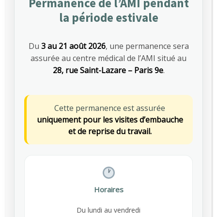
Permanence de l’AMI pendant
la période estivale
SANTÉ AU TRAVAIL
Du
3 au 21 août 2026
, une permanence sera
assurée au centre médical de l’AMI situé au
Articles les plus vus
28, rue Saint-Lazare – Paris 9e
.
Canicule au travail : ce que change le
673
décret du 1er juillet 2025 pour les
Cette permanence est assurée
employeurs
uniquement pour les visites d’embauche
JUILLET 15, 2025
et de reprise du travail.
Nutrition et travail : un équilibre essentiel
665
pour la santé des salariés
MARS 5, 2026
Horaires
Octobre Rose : l’AMI Prévention s’engage
532
Du lundi au vendredi
pour la prévention du cancer du sein