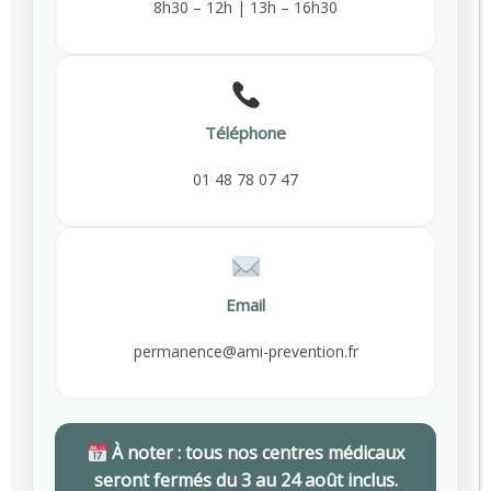
8h30 – 12h | 13h – 16h30
SEPTEMBRE 29, 2025
Comment bouger plus au travail : conseils
526
et bonnes pratiques pour préserver sa
Archives
santé
Téléphone
MARS 26, 2026
AVRIL 2026
01 48 78 07 47
Santé au travail en novembre : Un mois
422
MARS 2026
pour dire stop au tabac
NOVEMBRE 4, 2025
FÉVRIER 2026
Email
JANVIER 2026
permanence@ami-prevention.fr
NOVEMBRE 2025
SEPTEMBRE 2025
À noter : tous nos centres médicaux
seront fermés du 3 au 24 août inclus.