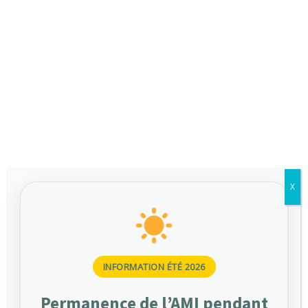
managérial.Même si ces situations restent rares,
elles existent. Et lorsqu’un lien avec le travail est
En savoir plus
évoqué, c’est…
GUILLAUME
CONSEILS AUX EMPLOYEURS
,
PRÉVENTION DES RISQUES
Catégories
X
ACTUALITÉS RÉGLEMENTAIRES
CONSEILS AUX EMPLOYEURS
INFORMATION ÉTÉ 2026
PRÉVENTION DES RISQUES
Permanence de l’AMI pendant