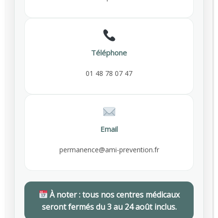
Comment bouger plus au travail : conseils
521
et bonnes pratiques pour préserver sa
Archives
santé
Téléphone
MARS 26, 2026
AVRIL 2026
01 48 78 07 47
Santé au travail en novembre : Un mois
421
MARS 2026
pour dire stop au tabac
NOVEMBRE 4, 2025
FÉVRIER 2026
Email
JANVIER 2026
permanence@ami-prevention.fr
NOVEMBRE 2025
SEPTEMBRE 2025
À noter : tous nos centres médicaux
seront fermés du 3 au 24 août inclus.
JUILLET 2025