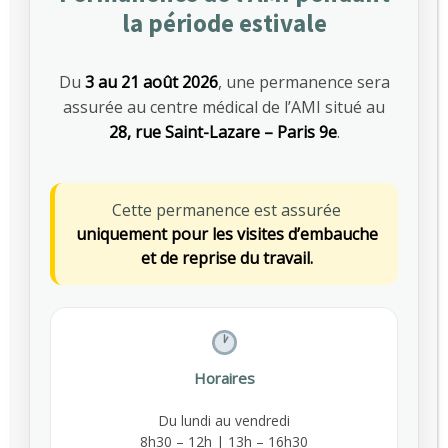
la période estivale
SANTÉ AU TRAVAIL
Du
3 au 21 août 2026
, une permanence sera
assurée au centre médical de l’AMI situé au
Articles les plus vus
28, rue Saint-Lazare – Paris 9e
.
Canicule au travail : ce que change le
671
décret du 1er juillet 2025 pour les
Cette permanence est assurée
employeurs
uniquement pour les visites d’embauche
JUILLET 15, 2025
et de reprise du travail.
Nutrition et travail : un équilibre essentiel
661
pour la santé des salariés
MARS 5, 2026
Horaires
Octobre Rose : l’AMI Prévention s’engage
529
pour la prévention du cancer du sein
Du lundi au vendredi
SEPTEMBRE 29, 2025
8h30 – 12h | 13h – 16h30