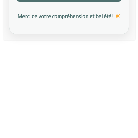
Merci de votre compréhension et bel été !
Etiquettes
AFNOR SPEC 2217
ALIMENTATION AU TRAVAIL
AMI DRY JANUARY
AMI PRÉVENTION
CERTIFICATION SPEC 2217
CHALEUR AU TRAVAIL
OCTOBRE ROSE
PRÉVENTION CHALEUR TRAVAIL
PRÉVENTION FUMER