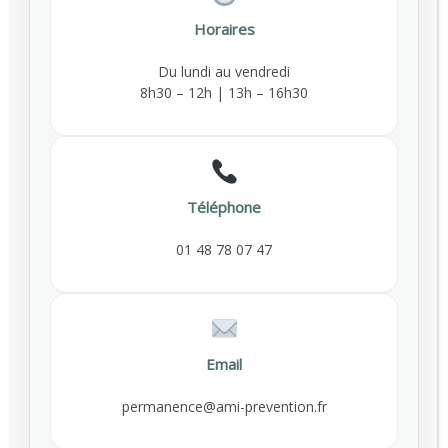
souvent invisibles mais réels
Horaires
Une immobilité prolongée aux conséquences
Du lundi au vendredi
multiples Rester assis plusieurs heures par jour
8h30 – 12h | 13h – 16h30
ralentit le métabolisme, diminue la dépense
énergétique et favorise l’accumulation des
graisses. Même chez des personnes ayant une
En savoir plus
activité physique en dehors…
Téléphone
GUILLAUME
PRÉVENTION DES RISQUES
,
01 48 78 07 47
SANTÉ AU TRAVAIL
1
2
3
Email
permanence@ami-prevention.fr
Catégories