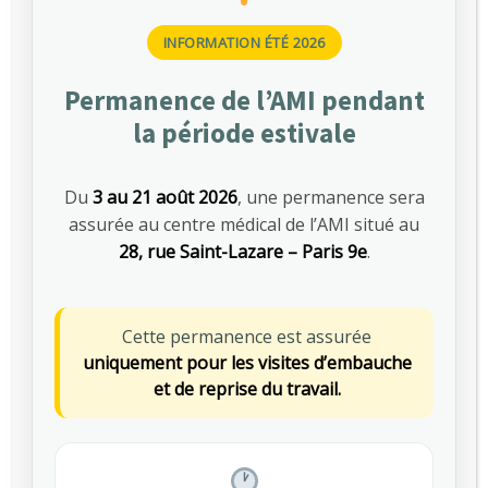
En savoir plus
Rester assis…
INFORMATION ÉTÉ 2026
GUILLAUME
PRÉVENTION DES RISQUES
,
Permanence de l’AMI pendant
SANTÉ AU TRAVAIL
la période estivale
MARS 13, 2026
0
Du
3 au 21 août 2026
, une permanence sera
assurée au centre médical de l’AMI situé au
28, rue Saint-Lazare – Paris 9e
.
Cette permanence est assurée
uniquement pour les visites d’embauche
et de reprise du travail.
Sédentarité au travail : des effets