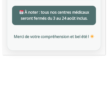
À noter : tous nos centres médicaux
ACTUALITÉS RÉGLEMENTAIRES
seront fermés du 3 au 24 août inclus.
CONSEILS AUX EMPLOYEURS
Merci de votre compréhension et bel été !
PRÉVENTION DES RISQUES
SANTÉ AU TRAVAIL
Articles les plus vus
Canicule au travail : ce que change le
676
décret du 1er juillet 2025 pour les
employeurs
JUILLET 15, 2025