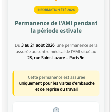
En savoir plus
Rester assis…
INFORMATION ÉTÉ 2026
GUILLAUME
PRÉVENTION DES RISQUES
,
Permanence de l’AMI pendant
SANTÉ AU TRAVAIL
la période estivale
MARS 13, 2026
0
Du
3 au 21 août 2026
, une permanence sera
assurée au centre médical de l’AMI situé au
28, rue Saint-Lazare – Paris 9e
.
Cette permanence est assurée
uniquement pour les visites d’embauche
et de reprise du travail.
Sédentarité au travail : des effets