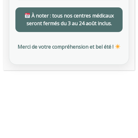
À noter : tous nos centres médicaux
ACTUALITÉS RÉGLEMENTAIRES
seront fermés du 3 au 24 août inclus.
CONSEILS AUX EMPLOYEURS
Merci de votre compréhension et bel été !
PRÉVENTION DES RISQUES
SANTÉ AU TRAVAIL
Articles les plus vus
Canicule au travail : ce que change le
673
décret du 1er juillet 2025 pour les
employeurs
JUILLET 15, 2025