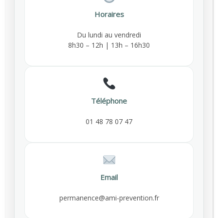
souvent invisibles mais réels
Horaires
Une immobilité prolongée aux conséquences
Du lundi au vendredi
multiples Rester assis plusieurs heures par jour
8h30 – 12h | 13h – 16h30
ralentit le métabolisme, diminue la dépense
énergétique et favorise l’accumulation des
graisses. Même chez des personnes ayant une
En savoir plus
activité physique en dehors…
Téléphone
GUILLAUME
PRÉVENTION DES RISQUES
,
01 48 78 07 47
SANTÉ AU TRAVAIL
1
2
3
Email
permanence@ami-prevention.fr
Catégories