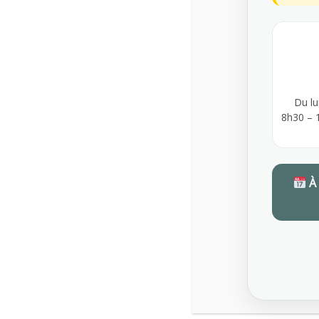
GUILLAUME
CONSEILS AUX EMPLOYEURS
Du lu
MARS 26, 2026
8h30 – 
0
À