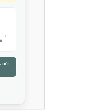
PRÉVENTION FUMER
PRÉVENTION RISQUES PSYCHOSOCIAUX
ami-
PRÉVENTION SANTÉ AU TRAVAIL
fr
PRÉVENTION SUICIDE AU TRAVAIL
RISQUES CHALEUR
RISQUES PSYCHOSOCIAUX
RPS TRAVAIL
 août
SANTÉ AU TRAVAIL
SANTÉ MENTALE AU TRAVAIL
SPSTI PRÉVENTION
SPSTI SPEC 2217
SUBVENTIONS PRÉVENTION
SUICIDE AU TRAVAIL