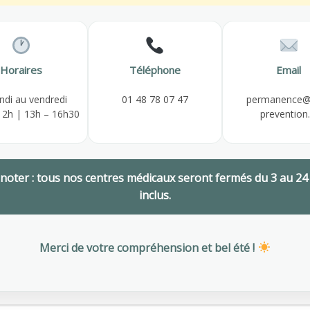
,
PRÉVENTION DES RISQUES
,
SANTÉ AU TRAVAIL
Horaires
Téléphone
Email
ndi au vendredi
01 48 78 07 47
permanence@
12h | 13h – 16h30
prevention.
 noter : tous nos centres médicaux seront fermés du 3 au 24
inclus.
Merci de votre compréhension et bel été !