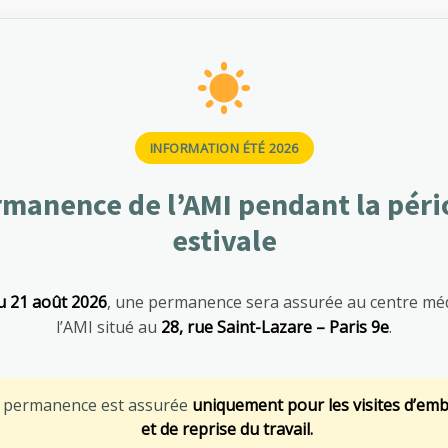
INFORMATION ÉTÉ 2026
manence de l’AMI pendant la pér
estivale
u 21 août 2026
, une permanence sera assurée au centre méd
urité et de la santé au travail : focus sur
l’AMI situé au
28, rue Saint-Lazare – Paris 9e
.
 professionnels
ée mondiale de la sécurité et de la santé au travail. Cette
e permanence est assurée
uniquement pour les visites d’em
ale, a pour objectif de sensibiliser les entreprises et les salariés
et de reprise du travail.
ir plus