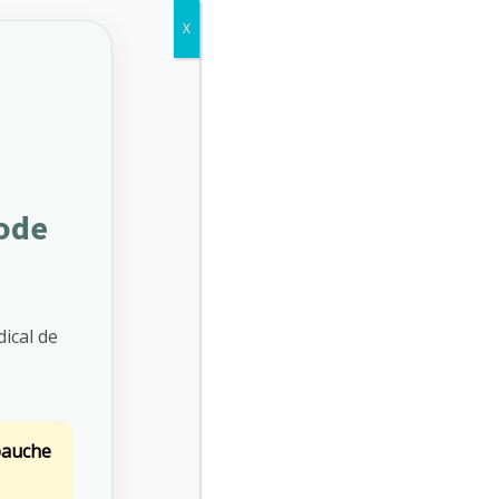
X
NOVEMBRE 2025
SEPTEMBRE 2025
JUILLET 2025
iode
Etiquettes
AFNOR SPEC 2217
ALIMENTATION AU TRAVAIL
ical de
AMI DRY JANUARY
AMI PRÉVENTION
CERTIFICATION SPEC 2217
CHALEUR AU TRAVAIL
bauche
OCTOBRE ROSE
PRÉVENTION CHALEUR TRAVAIL