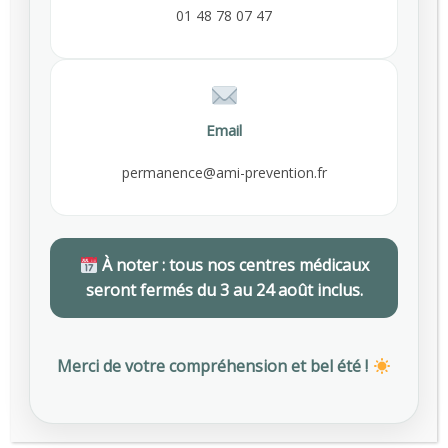
01 48 78 07 47
Email
permanence@ami-prevention.fr
Family Birth Center
À noter : tous nos centres médicaux
seront fermés du 3 au 24 août inclus.
Leading Edge Care for Mom and Baby
The Family Birth Center at Medicenter is a unique, full-
Merci de votre compréhension et bel été !
service facility offering moms-to-be leading edge care in
a comfortable, nurturing setting. We offer care through
delivery and post-natal treatment to ensure you a happy
and the best possible birthing experience.