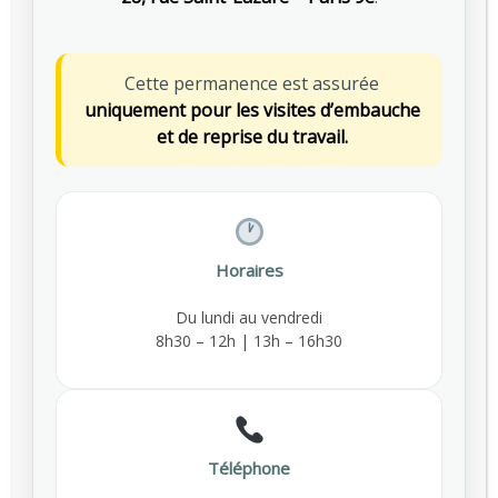
PRÉVENTION DES RISQUES
,
SANTÉ AU TRAVAIL
Cette permanence est assurée
uniquement pour les visites d’embauche
SHOW ALL
et de reprise du travail.
Departments
Departments
Horaires
Du lundi au vendredi
8h30 – 12h | 13h – 16h30
Téléphone