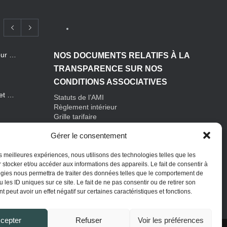
Employeurs : des subventions pour financer vos actions de prévention des risques professionnels
NOS DOCUMENTS RELATIFS À LA
TRANSPARENCE SUR NOS
CONDITIONS ASSOCIATIVES
Journée mondiale de la sécurité et de la santé au travail : focus sur la prévention des risques professionnels
Statuts de l’AMI
Règlement intérieur
Grille tarifaire
Rapport d'activité 2025
Comment bouger plus au travail : conseils et bonnes pratiques pour préserver sa santé
Gérer le consentement
Politique de Confidentialité
Mentions Légales
les meilleures expériences, nous utilisons des technologies telles que les
 stocker et/ou accéder aux informations des appareils. Le fait de consentir à
gies nous permettra de traiter des données telles que le comportement de
Sédentarité au travail : des effets souvent invisibles mais réels
 les ID uniques sur ce site. Le fait de ne pas consentir ou de retirer son
 peut avoir un effet négatif sur certaines caractéristiques et fonctions.
Nutrition et travail : un équilibre essentiel pour la santé des salariés
cepter
Refuser
Voir les préférences