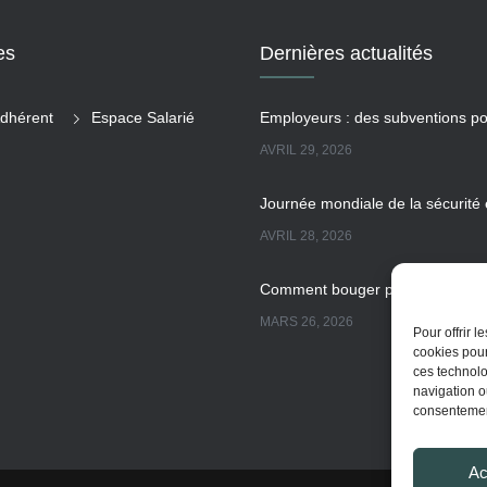
es
Dernières actualités
dhérent
Espace Salarié
AVRIL 29, 2026
AVRIL 28, 2026
MARS 26, 2026
Pour offrir 
cookies pour
ces technolo
navigation ou
MARS 13, 2026
consentement
Ac