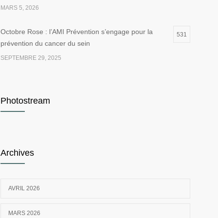
MARS 5, 2026
Octobre Rose : l’AMI Prévention s’engage pour la
531
prévention du cancer du sein
SEPTEMBRE 29, 2025
Comment bouger plus au travail : conseils et bonnes
523
pratiques pour préserver sa santé
Photostream
MARS 26, 2026
Santé au travail en novembre : Un mois pour dire stop
421
au tabac
Archives
NOVEMBRE 4, 2025
AVRIL 2026
MARS 2026