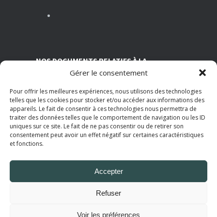
MARS 13, 2026
Nutrition et travail : un équilibre essentiel pour la santé des salariés
MARS 5, 2026
NOS DOCUMENTS RELATIFS À LA
Gérer le consentement
TRANSPARENCE SUR NOS CONDITIONS
ASSOCIATIVES
Pour offrir les meilleures expériences, nous utilisons des technologies
telles que les cookies pour stocker et/ou accéder aux informations des
Statuts de l’AMI
appareils. Le fait de consentir à ces technologies nous permettra de
Règlement intérieur
traiter des données telles que le comportement de navigation ou les ID
Grille tarifaire
uniques sur ce site. Le fait de ne pas consentir ou de retirer son
Rapport d'activité 2025
consentement peut avoir un effet négatif sur certaines caractéristiques
Politique de Confidentialité
et fonctions.
Mentions Légales
Accepter
© 2025
AMI Paris
. Tous droits réservés.
Refuser
Voir les préférences