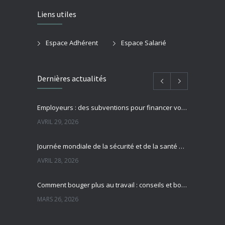
Liens utiles
Espace Adhérent
Espace Salarié
Dernières actualités
Employeurs : des subventions pour financer vos actions de prévention des risques professionnels
AVRIL 29, 2026
Journée mondiale de la sécurité et de la santé au travail : focus sur la prévention des risques professionnels
AVRIL 28, 2026
Comment bouger plus au travail : conseils et bonnes pratiques pour préserver sa santé
MARS 26, 2026
Sédentarité au travail : des effets souvent invisibles mais réels