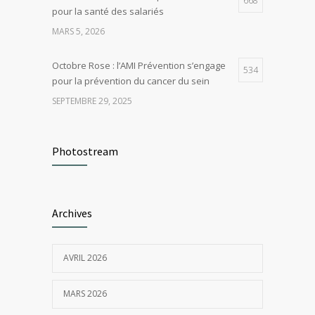
668
pour la santé des salariés
MARS 5, 2026
Octobre Rose : l’AMI Prévention s’engage
534
pour la prévention du cancer du sein
SEPTEMBRE 29, 2025
Comment bouger plus au travail : conseils
528
et bonnes pratiques pour préserver sa
Photostream
santé
MARS 26, 2026
Archives
Santé au travail en novembre : Un mois
423
pour dire stop au tabac
NOVEMBRE 4, 2025
AVRIL 2026
MARS 2026