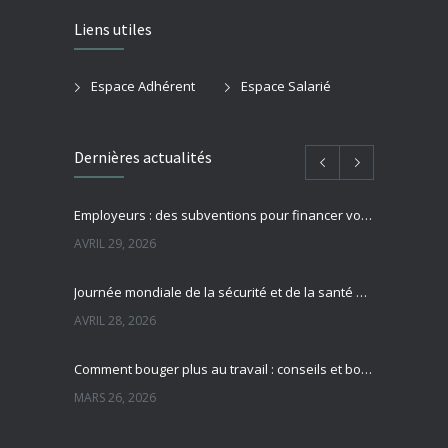
Liens utiles
Espace Adhérent
Espace Salarié
Dernières actualités
Employeurs : des subventions pour financer vos actions de prévention des risques professionnels
AVRIL 29, 2026
Journée mondiale de la sécurité et de la santé au travail : focus sur la prévention des risques professionnels
AVRIL 28, 2026
Comment bouger plus au travail : conseils et bonnes pratiques pour préserver sa santé
MARS 26, 2026
Sédentarité au travail : des effets souvent invisibles mais réels