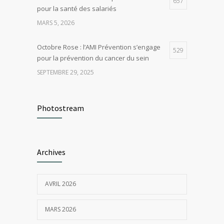
657
pour la santé des salariés
MARS 5, 2026
Octobre Rose : l’AMI Prévention s’engage
529
pour la prévention du cancer du sein
SEPTEMBRE 29, 2025
Comment bouger plus au travail : conseils
521
et bonnes pratiques pour préserver sa
Photostream
santé
MARS 26, 2026
Archives
Santé au travail en novembre : Un mois
421
pour dire stop au tabac
NOVEMBRE 4, 2025
AVRIL 2026
MARS 2026