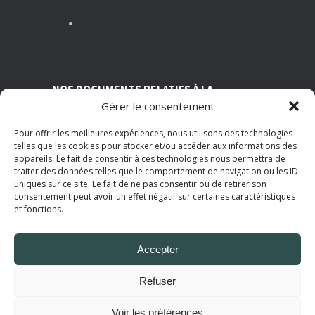
MARS 13, 2026
Nutrition et travail : un équilibre essentiel pour la santé des salariés
MARS 5, 2026
NOS DOCUMENTS RELATIFS À LA
Gérer le consentement
TRANSPARENCE SUR NOS CONDITIONS
ASSOCIATIVES
Pour offrir les meilleures expériences, nous utilisons des technologies
telles que les cookies pour stocker et/ou accéder aux informations des
Statuts de l’AMI
appareils. Le fait de consentir à ces technologies nous permettra de
Règlement intérieur
traiter des données telles que le comportement de navigation ou les ID
Grille tarifaire
uniques sur ce site. Le fait de ne pas consentir ou de retirer son
Rapport d'activité 2025
consentement peut avoir un effet négatif sur certaines caractéristiques
Politique de Confidentialité
et fonctions.
Mentions Légales
Accepter
© 2025
AMI Paris
. Tous droits réservés.
Refuser
Voir les préférences