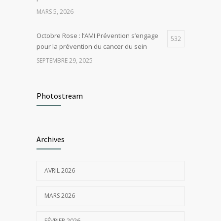
MARS 5, 2026
Octobre Rose : l’AMI Prévention s’engage
532
pour la prévention du cancer du sein
SEPTEMBRE 29, 2025
Comment bouger plus au travail : conseils
528
et bonnes pratiques pour préserver sa
Photostream
santé
MARS 26, 2026
Archives
Santé au travail en novembre : Un mois
422
pour dire stop au tabac
NOVEMBRE 4, 2025
AVRIL 2026
MARS 2026
FÉVRIER 2026