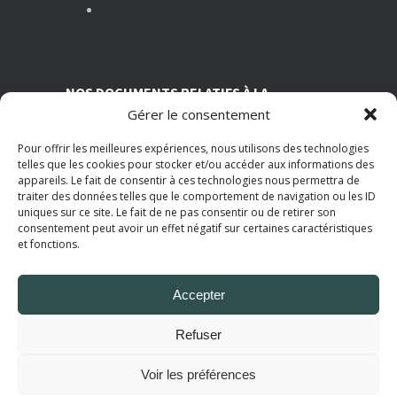
MARS 13, 2026
Nutrition et travail : un équilibre essentiel pour la santé des salariés
MARS 5, 2026
NOS DOCUMENTS RELATIFS À LA
Gérer le consentement
TRANSPARENCE SUR NOS CONDITIONS
ASSOCIATIVES
Pour offrir les meilleures expériences, nous utilisons des technologies
telles que les cookies pour stocker et/ou accéder aux informations des
Statuts de l’AMI
appareils. Le fait de consentir à ces technologies nous permettra de
Règlement intérieur
traiter des données telles que le comportement de navigation ou les ID
Grille tarifaire
uniques sur ce site. Le fait de ne pas consentir ou de retirer son
Rapport d'activité 2025
consentement peut avoir un effet négatif sur certaines caractéristiques
Politique de Confidentialité
et fonctions.
Mentions Légales
Accepter
© 2025
AMI Paris
. Tous droits réservés.
Refuser
Voir les préférences
Politique de Confidentialité
Mentions Légales