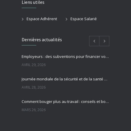
Liens utiles
Espace Adhérent
Espace Salarié
Dernières actualités
Employeurs : des subventions pour financer vos actions de prévention des risques professionnels
AVRIL 29, 2026
Journée mondiale de la sécurité et de la santé au travail : focus sur la prévention des risques professionnels
AVRIL 28, 2026
Comment bouger plus au travail : conseils et bonnes pratiques pour préserver sa santé
MARS 26, 2026
Sédentarité au travail : des effets souvent invisibles mais réels